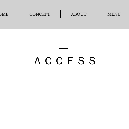
OME
CONCEPT
ABOUT
MENU
ＡＣＣＥＳＳ​