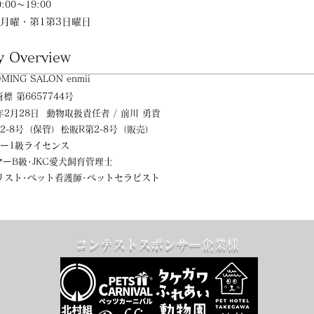
0:00～19:00
週月曜・第1第3日
曜日
 Overview
MING SALON enmii
商標 第6657744号
1年2月28日 動物取扱責任者 / 前川 勇貴
2-
8号（保管）
松販R第2-8号（販売
）
リマー1級ライセンス
マーB級･JKC愛犬飼育管理士
リスト･ペット看護師･ペットセラピスト
コンテストスポンサー企業様